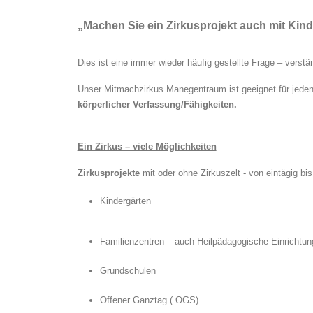
„
Machen Sie ein Zirkusprojekt auch mit Kin
Dies ist eine immer wieder häufig gestellte Frage – verstä
Unser Mitmachzirkus Manegentraum ist geeignet für jeden,
körperlicher Verfassung/Fähigkeiten.
Ein Zirkus – viele Möglichkeiten
Zirkusprojekte
mit oder ohne Zirkuszelt - von eintägig bi
Kindergärten
Familienzentren – auch Heilpädagogische Einrichtu
Grundschulen
Offener Ganztag ( OGS)