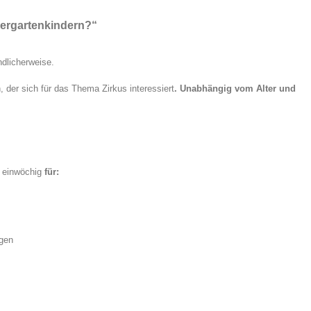
dergartenkindern?“
ndlicherweise.
 der sich für das Thema Zirkus interessiert
. Unabhängig vom Alter und
s einwöchig
für:
ngen